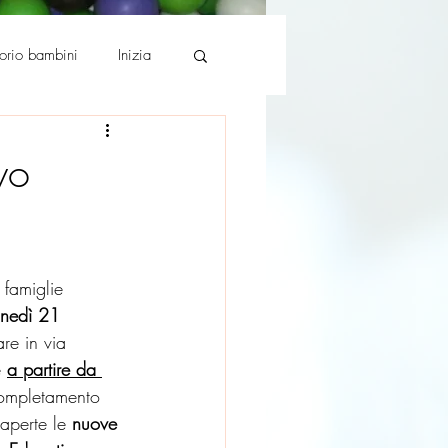
torio bambini
Inizia
vo
 famiglie 
unedì 21 
are in via 
 
a partire da 
completamento 
aperte le 
nuove 