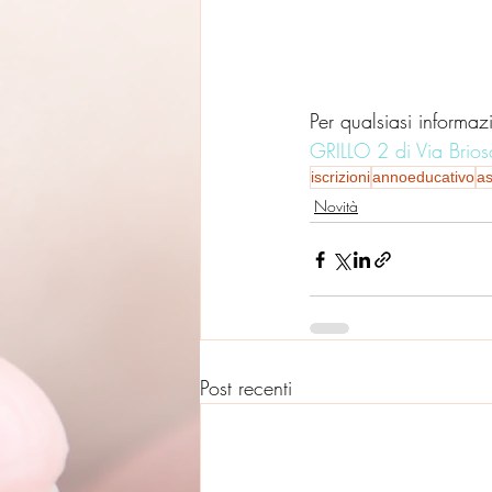
Per qualsiasi informaz
GRILLO 2 di Via Brios
iscrizioni
annoeducativo
as
Novità
Post recenti