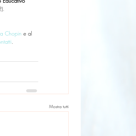
o Educativo
).
ia Chopin
 e al 
ntatti
.
Mostra tutti