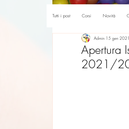
Tutti i post
Corsi
Novità
C
Admin
15 gen 202
La tua community
Genitori 36
Apertura I
2021/2