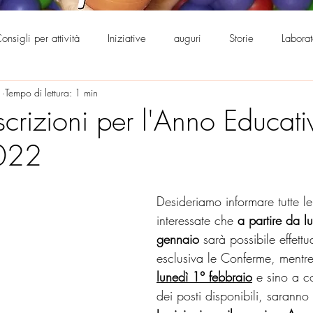
onsigli per attività
Iniziative
auguri
Storie
Labora
1
Tempo di lettura: 1 min
0°
Supporto genitorialità
scrizioni per l'Anno Educati
022
Desideriamo informare tutte le
interessate che 
a partire da l
gennaio
 sarà possibile effettu
esclusiva le Conferme, mentre
lunedì 1° febbraio
 e sino a 
dei posti disponibili, saranno 