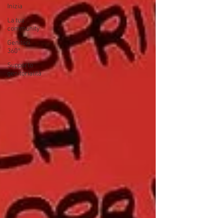
Inizia
La tua
community
Genitori
360°
Supporto
genitorialità