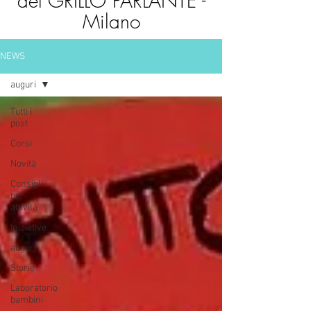
del GRILLO PARLANTE -
Milano
NEWS
auguri
Tutti i
post
Corsi
Novità
Consigli
per
attività
Iniziative
auguri
Storie
Laboratorio
bambini