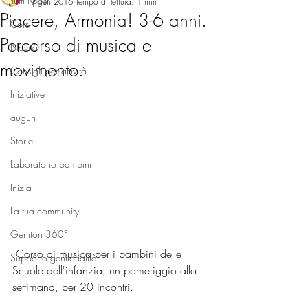
Tutti i post
9 gen 2016
Tempo di lettura: 1 min
Piacere, Armonia! 3-6 anni.
Corsi
Percorso di musica e
Novità
movimento.
Consigli per attività
Iniziative
auguri
Storie
Laboratorio bambini
Inizia
La tua community
Genitori 360°
 Corso di musica per i bambini delle 
Supporto genitorialità
Scuole dell'infanzia, un pomeriggio alla 
settimana, per 20 incontri.