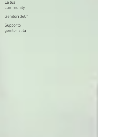
La tua
community
Genitori 360°
Supporto
genitorialità