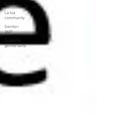
Inizia
La tua
community
Genitori
360°
Supporto
genitorialità