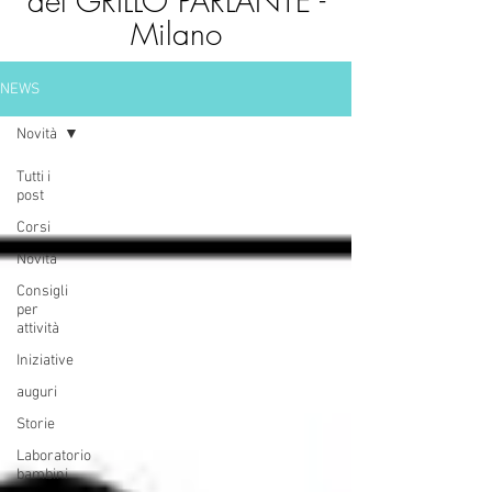
del GRILLO PARLANTE -
Milano
NEWS
Novità
Tutti i
post
Corsi
Novità
Consigli
per
attività
Iniziative
auguri
Storie
Laboratorio
bambini