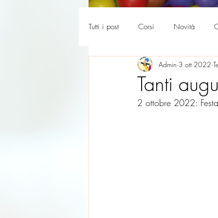
Tutti i post
Corsi
Novità
C
Admin
3 ott 2022
T
La tua community
Genitori 36
Tanti augu
2 ottobre 2022: Festa