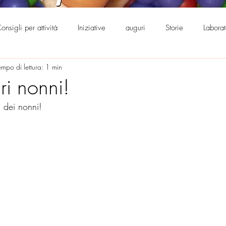
onsigli per attività
Iniziative
auguri
Storie
Labora
empo di lettura: 1 min
0°
Supporto genitorialità
ri nonni!
 dei nonni!