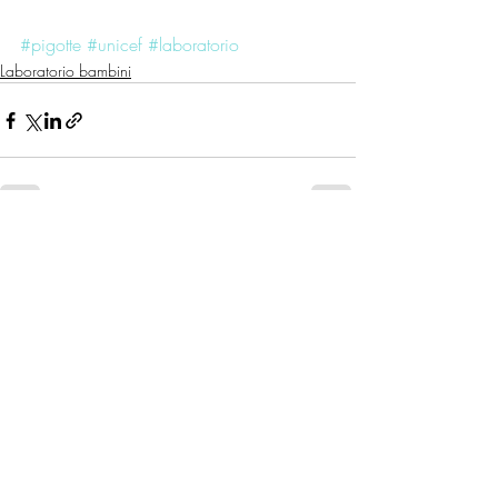
#pigotte
#unicef
#laboratorio
Laboratorio bambini
Post recenti
Mostra tutti