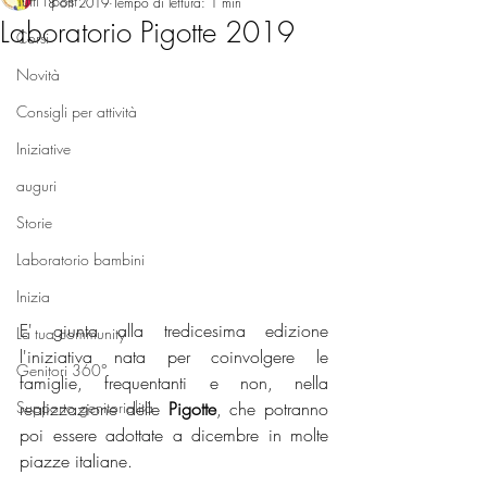
Tutti i post
8 ott 2019
Tempo di lettura: 1 min
Laboratorio Pigotte 2019
Corsi
Novità
Consigli per attività
Iniziative
auguri
Storie
Laboratorio bambini
Inizia
E' giunta alla tredicesima edizione 
La tua community
l'iniziativa nata per coinvolgere le 
Genitori 360°
famiglie, frequentanti e non, nella 
Supporto genitorialità
realizzazione delle 
Pigotte
, che potranno 
poi essere adottate a dicembre in molte 
piazze italiane.