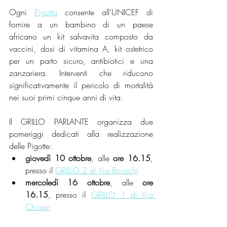
Ogni 
Pigotta
 consente all'UNICEF di 
fornire a un bambino di un paese 
africano un kit salvavita composto da 
vaccini, dosi di vitamina A, kit ostetrico 
per un parto sicuro, antibiotici e una 
zanzariera. Interventi che riducono 
significativamente il pericolo di mortalità 
nei suoi primi cinque anni di vita.
Il GRILLO PARLANTE organizza due 
pomeriggi dedicati alla realizzazione 
delle Pigotte: 
giovedì 10 ottobre
, alle 
ore 16.15
, 
presso il 
GRILLO 2 di Via Brioschi
mercoledì 16 ottobre
, alle 
ore 
16.15
, presso il 
GRILLO 1 di Via 
Chopin