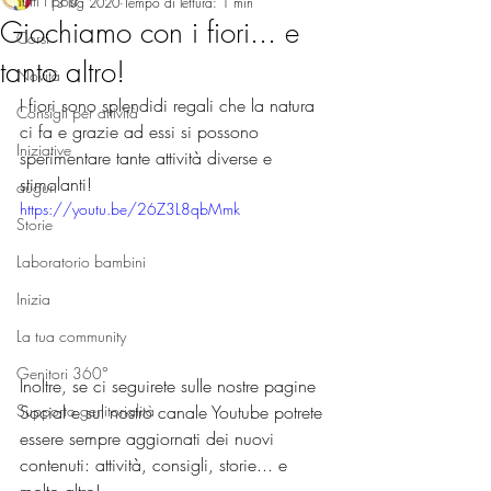
Tutti i post
13 lug 2020
Tempo di lettura: 1 min
Giochiamo con i fiori... e
Corsi
tanto altro!
Novità
I fiori sono splendidi regali che la natura 
Consigli per attività
ci fa e grazie ad essi si possono 
Iniziative
sperimentare tante attività diverse e 
stimolanti!
auguri
https://youtu.be/26Z3L8qbMmk
Storie
Laboratorio bambini
Inizia
La tua community
Genitori 360°
Inoltre, se ci seguirete sulle nostre pagine 
Social e sul nostro canale Youtube potrete 
Supporto genitorialità
essere sempre aggiornati dei nuovi 
contenuti: attività, consigli, storie... e 
molto altro!