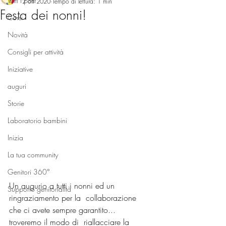
Tutti i post
2 ott 2020
Tempo di lettura: 1 min
Festa dei nonni!
Corsi
Novità
Consigli per attività
Iniziative
auguri
Storie
Laboratorio bambini
Inizia
La tua community
Genitori 360°
Un augurio a tutti i nonni ed un 
Supporto genitorialità
ringraziamento per la  collaborazione 
che ci avete sempre garantito... 
troveremo il modo di  riallacciare la 