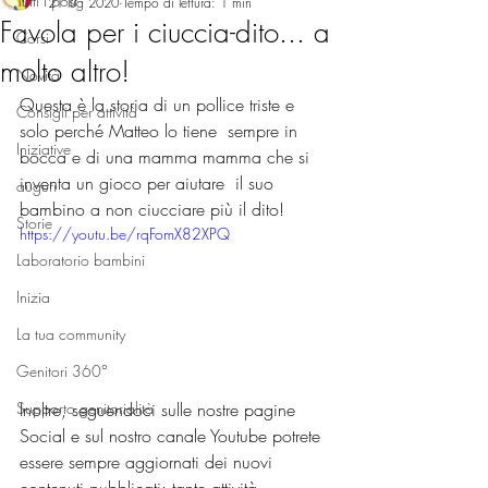
Tutti i post
21 lug 2020
Tempo di lettura: 1 min
Favola per i ciuccia-dito... a
Corsi
molto altro!
Novità
Questa è la storia di un pollice triste e 
Consigli per attività
solo perché Matteo lo tiene  sempre in 
Iniziative
bocca e di una mamma mamma che si 
inventa un gioco per aiutare  il suo 
auguri
bambino a non ciucciare più il dito!
Storie
https://youtu.be/rqFomX82XPQ
Laboratorio bambini
Inizia
La tua community
Genitori 360°
Inoltre, seguendoci sulle nostre pagine 
Supporto genitorialità
Social e sul nostro canale Youtube potrete 
essere sempre aggiornati dei nuovi 
contenuti pubblicati: tante attività, 