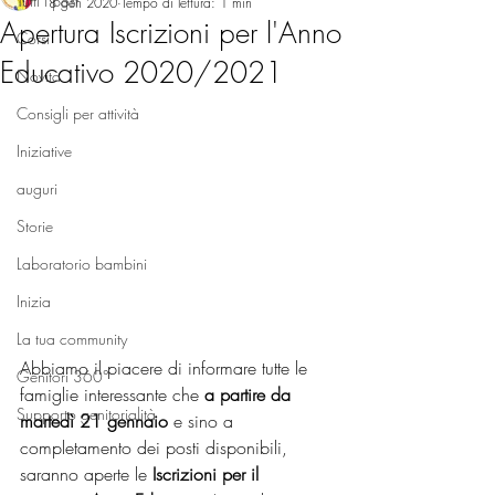
Tutti i post
8 gen 2020
Tempo di lettura: 1 min
Apertura Iscrizioni per l'Anno
Corsi
Educativo 2020/2021
Novità
Consigli per attività
Iniziative
auguri
Storie
Laboratorio bambini
Inizia
La tua community
Abbiamo il piacere di informare tutte le 
Genitori 360°
famiglie interessante che 
a partire da 
Supporto genitorialità
martedì 21 gennaio
 e sino a 
completamento dei posti disponibili, 
saranno aperte le 
Iscrizioni per il 