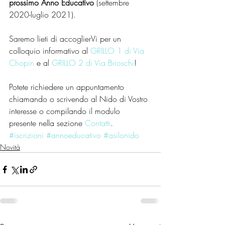
prossimo Anno Educativo
 (settembre 
2020-luglio 2021).
Saremo lieti di accoglierVi per un 
colloquio informativo al 
GRILLO 1 di Via 
Chopin
 e al 
GRILLO 2 di Via Brioschi
!
Potete richiedere un appuntamento 
chiamando o scrivendo al Nido di Vostro 
interesse o compilando il modulo 
presente nella sezione 
Contatti
.
#iscrizioni
#annoeducativo
#asilonido
Novità