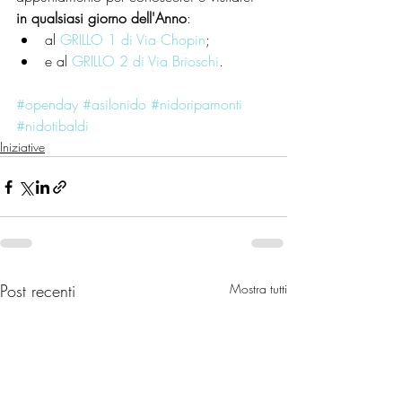
in qualsiasi giorno dell'Anno
: 
al 
GRILLO 1 di Via Chopin
;  
e al 
GRILLO 2 di Via Brioschi
. 
#openday
#asilonido
#nidoripamonti
#nidotibaldi
Iniziative
Post recenti
Mostra tutti