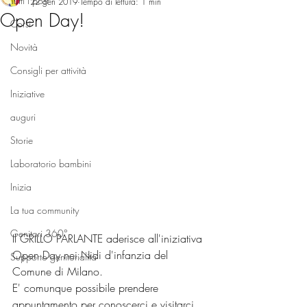
Tutti i post
22 gen 2019
Tempo di lettura: 1 min
Open Day!
Corsi
Novità
Consigli per attività
Iniziative
auguri
Storie
Laboratorio bambini
Inizia
La tua community
Genitori 360°
Il GRILLO PARLANTE aderisce all'iniziativa 
Open Day nei Nidi d'infanzia del 
Supporto genitorialità
Comune di Milano.
E' comunque possibile prendere 
appuntamento per conoscerci e visitarci 