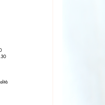
0
.30
alità