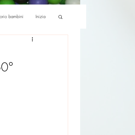
torio bambini
Inizia
60°