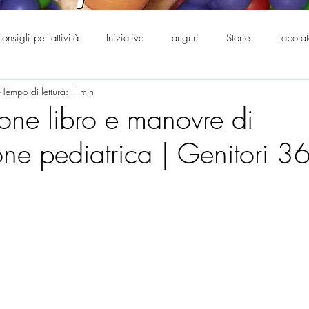
onsigli per attività
Iniziative
auguri
Storie
Labora
Tempo di lettura: 1 min
0°
Supporto genitorialità
ione libro e manovre di
one pediatrica | Genitori 3