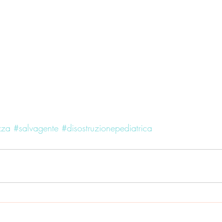
zza
#salvagente
#disostruzionepediatrica