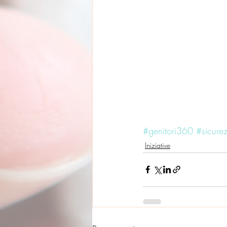
#genitori360
#sicure
Iniziative