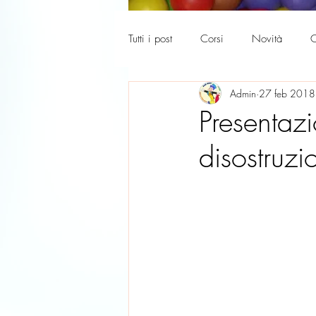
Tutti i post
Corsi
Novità
C
Admin
27 feb 2018
La tua community
Genitori 36
Presentaz
disostruzi