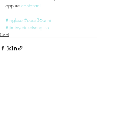
oppure 
contattaci
.
#inglese
#corsi36anni
#jiminycricketsenglish
Corsi
Post recenti
Mostra tutti