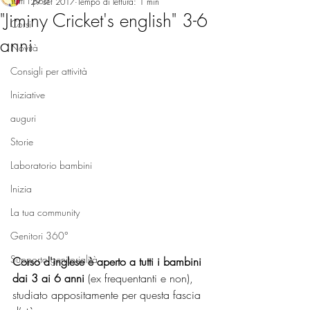
Tutti i post
29 set 2017
Tempo di lettura: 1 min
"Jiminy Cricket's english" 3-6
Corsi
anni
Novità
Consigli per attività
Iniziative
auguri
Storie
Laboratorio bambini
Inizia
La tua community
Genitori 360°
Supporto genitorialità
Corso d'inglese è aperto a tutti i bambini 
dai 3 ai 6 anni
 (ex frequentanti e non), 
studiato appositamente per questa fascia 