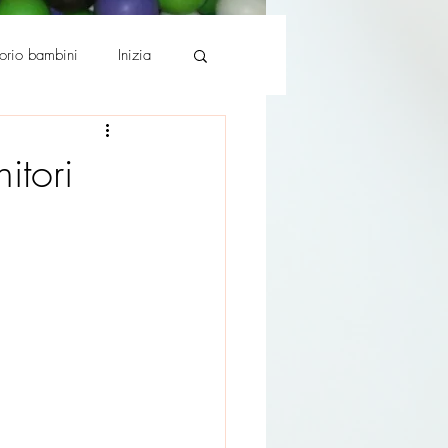
torio bambini
Inizia
itori