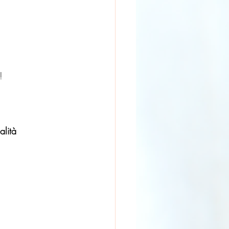
!
alità