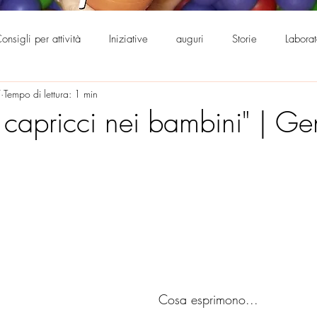
onsigli per attività
Iniziative
auguri
Storie
Labora
7
Tempo di lettura: 1 min
0°
Supporto genitorialità
I capricci nei bambini" | Gen
Cosa esprimono...