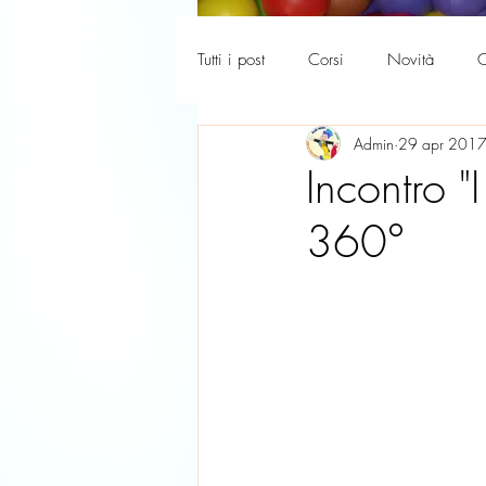
Tutti i post
Corsi
Novità
C
Admin
29 apr 201
La tua community
Genitori 36
Incontro "
360°