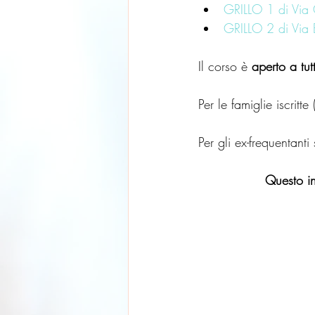
GRILLO 1 di Via
GRILLO 2 di Via 
Il corso è 
aperto a tutt
Per le famiglie iscritt
Per gli ex-frequentant
Questo in