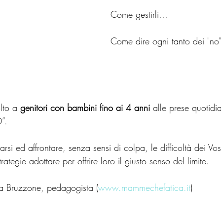
Come gestirli...
Come dire ogni tanto dei "no" 
lto a 
genitori con bambini fino ai 4 anni
 alle prese quotidi
”.
si ed affrontare, senza sensi di colpa, le difficoltà dei Vos
rategie adottare per offrire loro il giusto senso del limite.
la Bruzzone, pedagogista (
www.mammechefatica.it
)