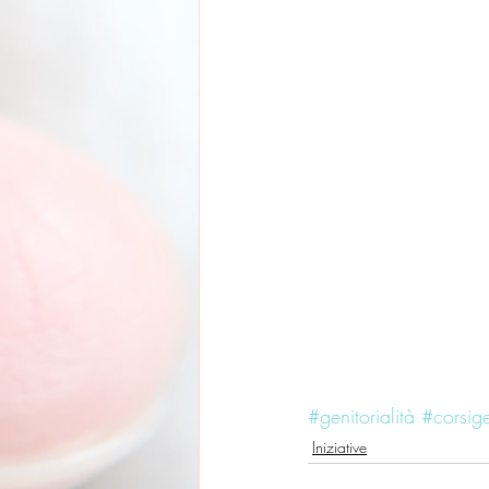
#genitorialità
#corsige
Iniziative