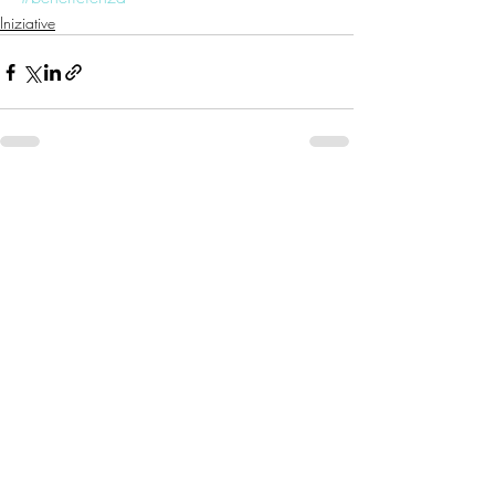
Iniziative
Post recenti
Mostra tutti