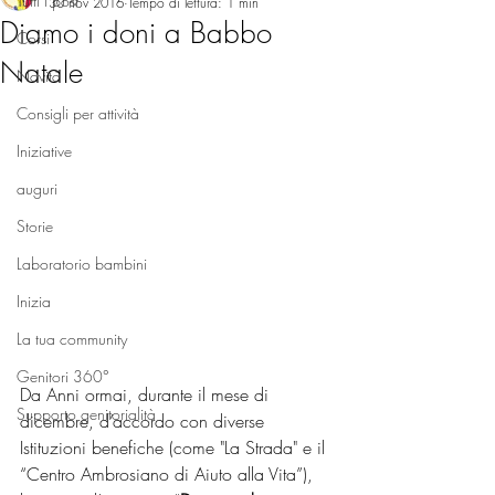
Tutti i post
30 nov 2016
Tempo di lettura: 1 min
Diamo i doni a Babbo
Corsi
Natale
Novità
Consigli per attività
Iniziative
auguri
Storie
Laboratorio bambini
Inizia
La tua community
Genitori 360°
Da Anni ormai, durante il mese di 
Supporto genitorialità
dicembre, d’accordo con diverse 
Istituzioni benefiche (come "La Strada" e il 
“Centro Ambrosiano di Aiuto alla Vita”), 