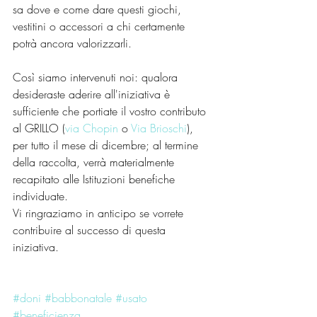
sa dove e come dare questi giochi, 
vestitini o accessori a chi certamente 
potrà ancora valorizzarli.
Così siamo intervenuti noi: qualora 
desideraste aderire all'iniziativa è 
sufficiente che portiate il vostro contributo 
al GRILLO (
via Chopin
 o 
Via Brioschi
), 
per tutto il mese di dicembre; al termine 
della raccolta, verrà materialmente 
recapitato alle Istituzioni benefiche 
individuate.
Vi ringraziamo in anticipo se vorrete 
contribuire al successo di questa 
iniziativa.
#doni
#babbonatale
#usato
#beneficienza