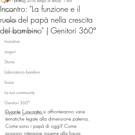
Tutti i post
15 mag 2016
Tempo di lettura: 1 min
Incontro: "La funzione e il
Corsi
ruolo del papà nella crescita
Novità
del bambino" | Genitori 360°
Consigli per attività
Iniziative
auguri
Storie
Laboratorio bambini
Inizia
La tua community
Genitori 360°
Durante l' incontro si affronteranno varie 
Supporto genitorialità
tematiche legate alla dimensione paterna. 
Come sono i papà di oggi? Come 
possono interagire insieme alla figura 