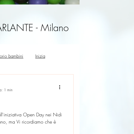
PARLANTE - Milano
torio bambini
Inizia
ra: 1 min
ll'iniziativa Open Day nei Nidi
ano, ma Vi ricordiamo che è