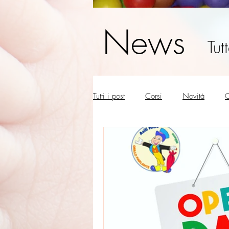
News
Tut
Tutti i post
Corsi
Novità
C
La tua community
Genitori 36