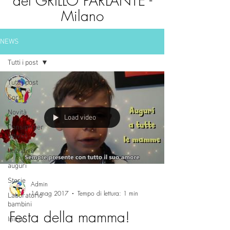
del GRILLO PARLANTE -
Milano
NEWS
Tutti i post
Tutti i post
Corsi
Novità
Load video
Consigli per
attività
Iniziative
auguri
Storie
Admin
14 mag 2017
Tempo di lettura: 1 min
Laboratorio
bambini
Festa della mamma!
Inizia