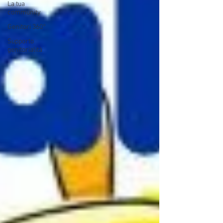
La tua
community
Genitori 360°
Supporto
genitorialità