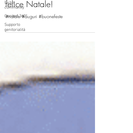
felice Natale!
La tua
community
#natale #auguri #buonefeste
Genitori 360°
Supporto
genitorialità